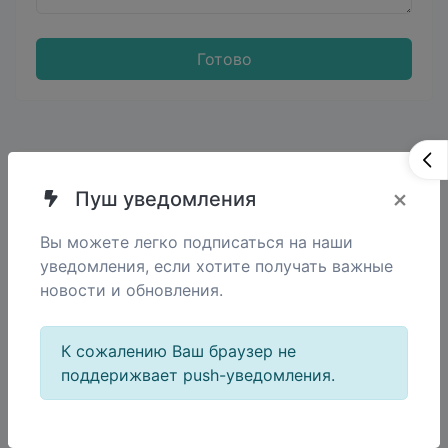
Готово
Извлекайте URL-адреса http/https из любого
×
Пуш уведомления
текстового контента.
Вы можете легко подписаться на наши
уведомления, если хотите получать важные
новости и обновления.
Поделиться
К сожалению Ваш браузер не
поддерижвает push-уведомления.