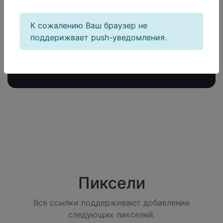
Кликов
К сожалению Ваш браузер не
3,276,297+
поддерижвает push-уведомления.
Пиксели
Все ссылки поддерживают добавление
следующих пикселей.