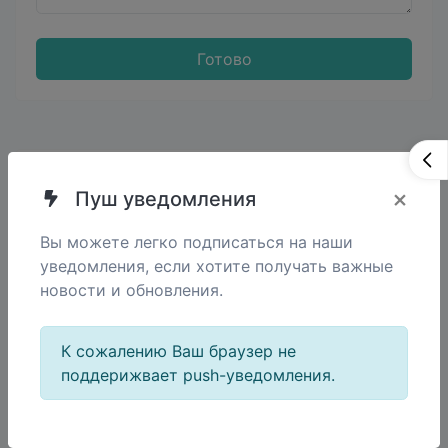
Готово
Проверьте содержимое JSON и сделайте так,
×
Пуш уведомления
чтобы оно хорошо выглядело.
Вы можете легко подписаться на наши
уведомления, если хотите получать важные
новости и обновления.
Поделиться
К сожалению Ваш браузер не
поддерижвает push-уведомления.