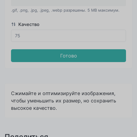
.gif, .png, .jpg, .jpeg, .webp разрешены. 5 MB максимум.
Качество
Готово
×
Пуш уведомления
Вы можете легко подписаться на наши
уведомления, если хотите получать важные
Сжимайте и оптимизируйте изображения,
новости и обновления.
чтобы уменьшить их размер, но сохранить
высокое качество.
К сожалению Ваш браузер не
поддерижвает push-уведомления.
Поделиться