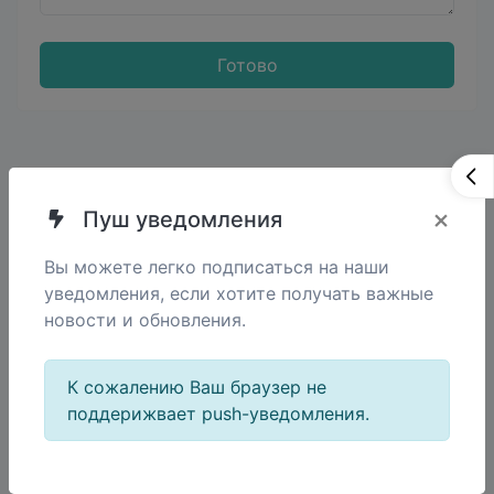
Готово
Извлекайте адреса электронной почты из
×
Пуш уведомления
любого текстового контента.
Вы можете легко подписаться на наши
уведомления, если хотите получать важные
новости и обновления.
Поделиться
К сожалению Ваш браузер не
поддерижвает push-уведомления.