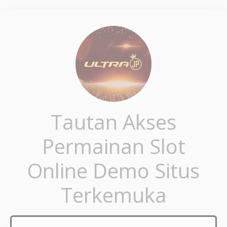
Tautan Akses
Permainan Slot
Online Demo Situs
Terkemuka