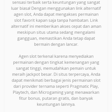
sensasi terbaik serta keuntungan yang sangat
luar biasa! Dengan menggunakan link alternatif
agen slot, Anda dapat mengakses permainan
slot favorit kapan saja tanpa hambatan. Link
alternatif ini memberikan akses cepat dan aman
meskipun situs utama sedang mengalami
gangguan, memastikan Anda tetap dapat
bermain dengan lancar.
Agen slot terkenal karena menyediakan
permainan dengan tingkat kemenangan yang
sangat tinggi, memudahkan pemain untuk
meraih jackpot besar. Di situs terpercaya, Anda
dapat menikmati berbagai jenis permainan slot
dari provider ternama seperti Pragmatic Play,
Playtech, dan Microgaming yang menawarkan
fitur bonus, putaran gratis, dan banyak
keuntungan lainnya.