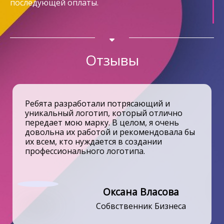
последующей оплаты.
Отзывы
Я рад работать с такой компанией и
Ребята разработали потрясающий и
определенно рекомендовал бы их всем,
кто ищет надежного и профессионального
уникальный логотип, который отлично
партнера для создания сайта.
передает мою марку. В целом, я очень
довольна их работой и рекомендовала бы
Роман Смирнов
Директор
их всем, кто нуждается в создании
профессионального логотипа.
Оксана Власова