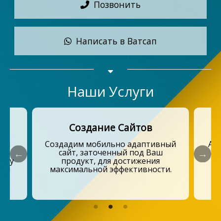
Позвонить
Написать в Ватсап
Наши Услуги
Создание Сайтов
тип
Создадим мобильно адаптивный
Ад
сайт, заточенный под Ваш
п
шему
продукт, для достижения
шей
максимальной эффективности.