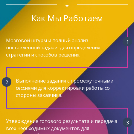
Как Мы Работаем
Мозговой штурм и полный анализ
поставленной задачи, для определения
стратегии и способов решения.
Выполнение задания с промежуточными
сессиями для корректировки работы со
стороны заказчика.
Утверждение готового результата и передача
всех необходимых документов для