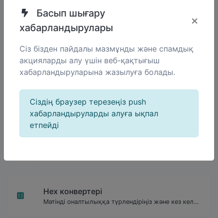
Басып шығару
×
хабарландырулары
Сіз бізден пайдалы мазмұнды және спамдық
акцияларды алу үшін веб-қақтығыш
хабарландыруларына жазылуға болады.
Ұқсас құралдар
Сіздің браузер терезеңіз push
хабарландыруларды алуға ықпал
етпейді
Бинарлық конвертер
Мәтінді бинарлық кодқа және керісінше кез келген жол енгізу үшін.
Hex конвертері
Мәтінді оналтылыққа түрлендіріңіз және кез келген жол енгізу үшін кері түрлендіріңіз.