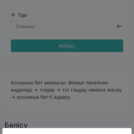
Түрі
Жіберу
Қосымша бет мазмұны: Әкімші панелінен
өңделеді -> тілдер -> тіл таңдау немесе жасау
-> қосымша бетті аудару.
Бөлісу