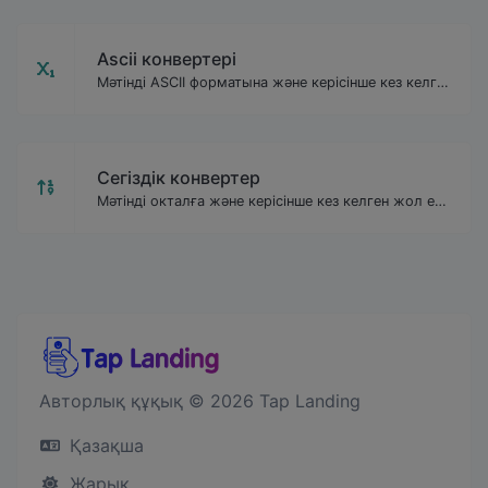
Ascii конвертері
Мәтінді ASCII форматына және керісінше кез келген жол енгізу үшін.
Сегіздік конвертер
Мәтінді окталға және керісінше кез келген жол енгізу үшін түрлендіріңіз.
Авторлық құқық © 2026 Tap Landing
Қазақша
Жарық