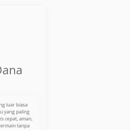
 Dana
g luar biasa
u yang paling
es cepat, aman,
bermain tanpa