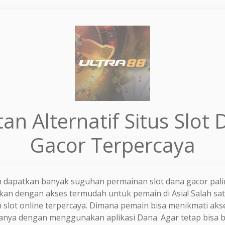
an Alternatif Situs Slot
Gacor Terpercaya
 dapatkan banyak suguhan permainan slot dana gacor palin
n dengan akses termudah untuk pemain di Asia! Salah sat
h slot online terpercaya. Dimana pemain bisa menikmati aks
hanya dengan menggunakan aplikasi Dana. Agar tetap bisa 